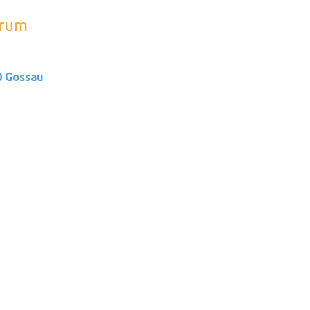
trum
0 Gossau