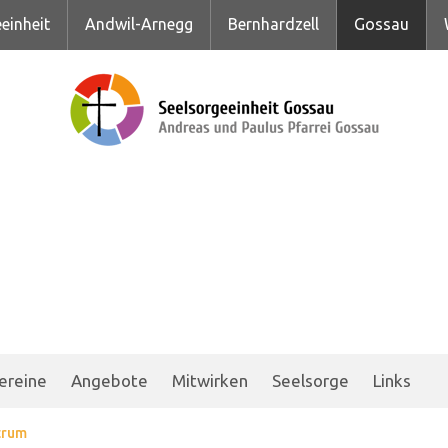
einheit
Andwil-Arnegg
Bernhardzell
Gossau
ereine
Angebote
Mitwirken
Seelsorge
Links
trum