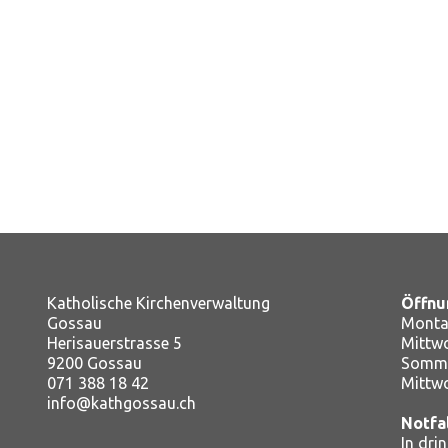
Katholische Kirchenverwaltung
Öffnu
Gossau
Montag
Herisauerstrasse 5
Mitt
9200 Gossau
Somme
071 388 18 42
Mittw
info@kathgossau.ch
Notfa
In dri