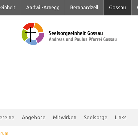
einheit
Andwil-Arnegg
Bernhardzell
Gossau
ereine
Angebote
Mitwirken
Seelsorge
Links
trum