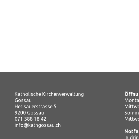
Katholische Kirchenverwaltung
Öffnu
Gossau
Montag
Herisauerstrasse 5
Mitt
9200 Gossau
Somme
071 388 18 42
Mittw
info@kathgossau.ch
Notfa
In dri