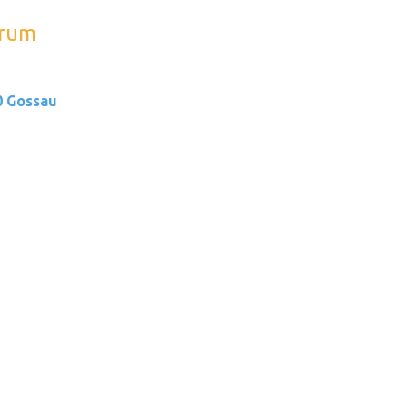
trum
0 Gossau