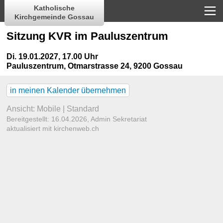
Katholische
Kirchgemeinde Gossau
Sitzung KVR im Pauluszentrum
Di. 19.01.2027, 17.00 Uhr
Pauluszentrum
,
Otmarstrasse 24, 9200 Gossau
in meinen Kalender übernehmen
Ansicht:
Mobile
|
Standard
Bereitgestellt: 16.04.2026,
Admin Sekretariat
aktualisiert mit kirchenweb.ch