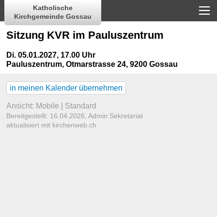
Katholische
Kirchgemeinde Gossau
Sitzung KVR im Pauluszentrum
Di. 05.01.2027, 17.00 Uhr
Pauluszentrum
,
Otmarstrasse 24, 9200 Gossau
in meinen Kalender übernehmen
Ansicht:
Mobile
|
Standard
Bereitgestellt: 16.04.2026,
Admin Sekretariat
aktualisiert mit kirchenweb.ch