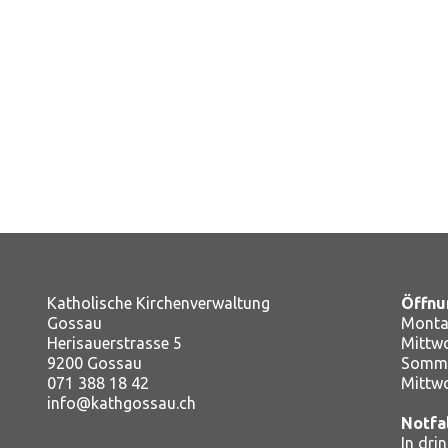
Katholische Kirchenverwaltung
Öffnu
Gossau
Montag
Herisauerstrasse 5
Mitt
9200 Gossau
Somme
071 388 18 42
Mittw
info@kathgossau.ch
Notfa
In dri