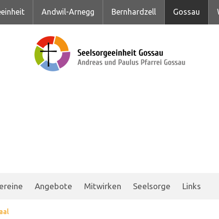
einheit
Andwil-Arnegg
Bernhardzell
Gossau
ereine
Angebote
Mitwirken
Seelsorge
Links
aal