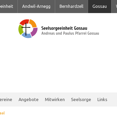
einheit
Andwil-Arnegg
Bernhardzell
Gossau
ereine
Angebote
Mitwirken
Seelsorge
Links
aal