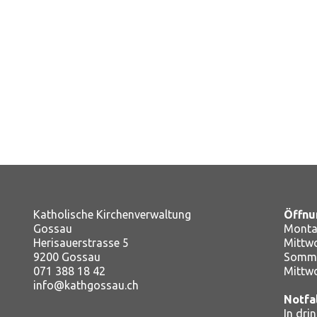
Katholische Kirchenverwaltung
Öffnu
Gossau
Montag
Herisauerstrasse 5
Mitt
9200 Gossau
Somme
071 388 18 42
Mittw
info@kathgossau.ch
Notfa
In dri