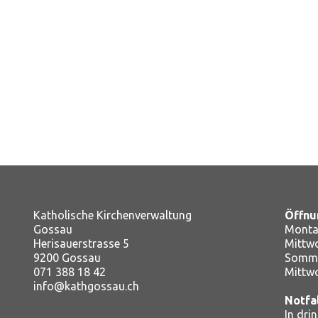
Katholische Kirchenverwaltung
Öffnu
Gossau
Montag
Herisauerstrasse 5
Mitt
9200 Gossau
Somme
071 388 18 42
Mittw
info@kathgossau.ch
Notfa
In dri