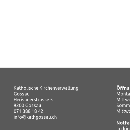
Katholische Kirchenverwaltung
Öffnu
Gossau
Montag
Herisauerstrasse 5
Mitt
9200 Gossau
Somme
071 388 18 42
Mittw
info@kathgossau.ch
Notfa
In dri