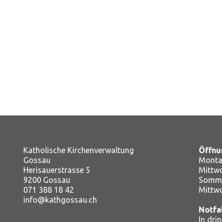
Katholische Kirchenverwaltung
Öffnu
Gossau
Montag
Herisauerstrasse 5
Mitt
9200 Gossau
Somme
071 388 18 42
Mittw
info@kathgossau.ch
Notfa
In dri