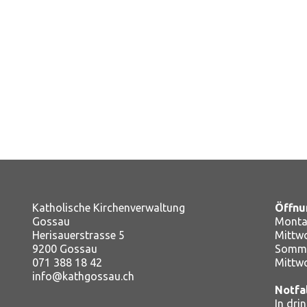
Katholische Kirchenverwaltung
Öffnu
Gossau
Montag
Herisauerstrasse 5
Mitt
9200 Gossau
Somme
071 388 18 42
Mittw
info@kathgossau.ch
Notfa
In dri