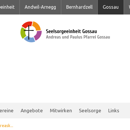
einheit
Andwil-Arnegg
Bernhardzell
Gossau
ereine
Angebote
Mitwirken
Seelsorge
Links
reask...