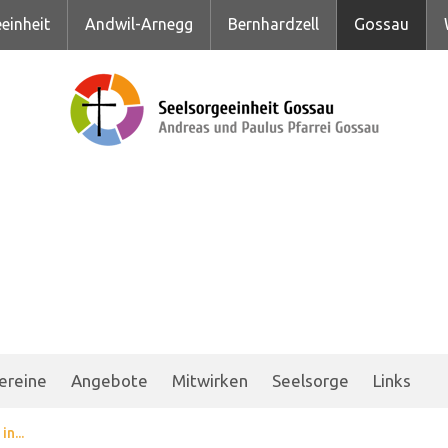
einheit
Andwil-Arnegg
Bernhardzell
Gossau
ereine
Angebote
Mitwirken
Seelsorge
Links
n...