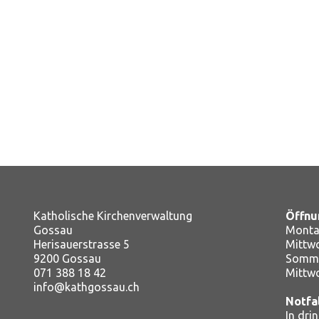
Katholische Kirchenverwaltung
Öffnu
Gossau
Montag
Herisauerstrasse 5
Mitt
9200 Gossau
Somme
071 388 18 42
Mittw
info@kathgossau.ch
Notfa
In dri