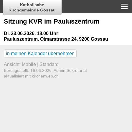
Katholische
Kirchgemeinde Gossau
Sitzung KVR im Pauluszentrum
Di. 23.06.2026, 18.00 Uhr
Pauluszentrum
,
Otmarstrasse 24, 9200 Gossau
in meinen Kalender übernehmen
Ansicht:
Mobile
|
Standard
Bereitgestellt: 16.06.2026,
Admin Sekretariat
aktualisiert mit kirchenweb.ch