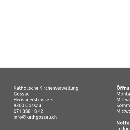
Katholische Kirchenverwaltung
Öffnu
Gossau
Montag
Herisauerstrasse 5
Mitt
9200 Gossau
Somme
071 388 18 42
Mittw
info@kathgossau.ch
Notfa
In dri