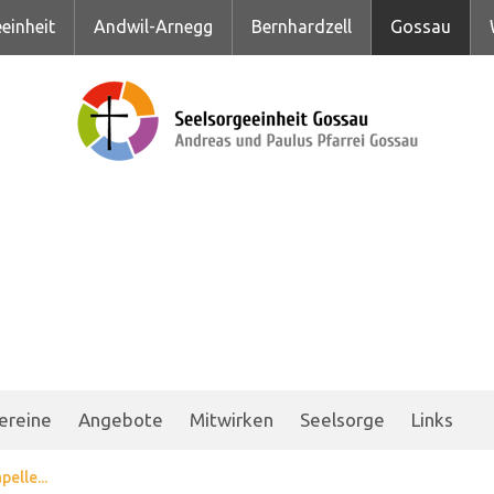
einheit
Andwil-Arnegg
Bernhardzell
Gossau
ereine
Angebote
Mitwirken
Seelsorge
Links
elle...