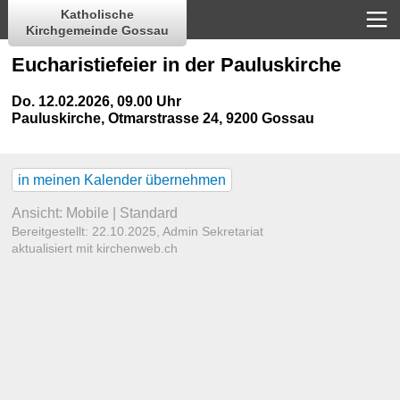
Katholische
Kirchgemeinde Gossau
Eucharistiefeier in der Pauluskirche
Do. 12.02.2026, 09.00 Uhr
Pauluskirche
,
Otmarstrasse 24, 9200 Gossau
in meinen Kalender übernehmen
Ansicht:
Mobile
|
Standard
Bereitgestellt: 22.10.2025,
Admin Sekretariat
aktualisiert mit kirchenweb.ch