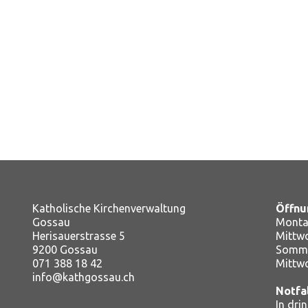
Katholische Kirchenverwaltung
Öffnu
Gossau
Montag
Herisauerstrasse 5
Mitt
9200 Gossau
Somme
071 388 18 42
Mittw
info@kathgossau.ch
Notfa
In dri