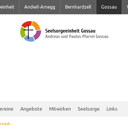
einheit
Andwil-Arnegg
Bernhardzell
Gossau
ereine
Angebote
Mitwirken
Seelsorge
Links
reask...